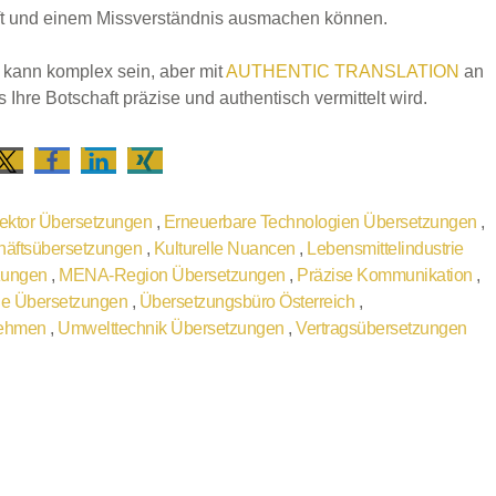
ft und einem Missverständnis ausmachen können.
e kann komplex sein, aber mit
AUTHENTIC TRANSLATION
an
 Ihre Botschaft präzise und authentisch vermittelt wird.
ektor Übersetzungen
,
Erneuerbare Technologien Übersetzungen
,
chäftsübersetzungen
,
Kulturelle Nuancen
,
Lebensmittelindustrie
zungen
,
MENA-Region Übersetzungen
,
Präzise Kommunikation
,
he Übersetzungen
,
Übersetzungsbüro Österreich
,
rnehmen
,
Umwelttechnik Übersetzungen
,
Vertragsübersetzungen